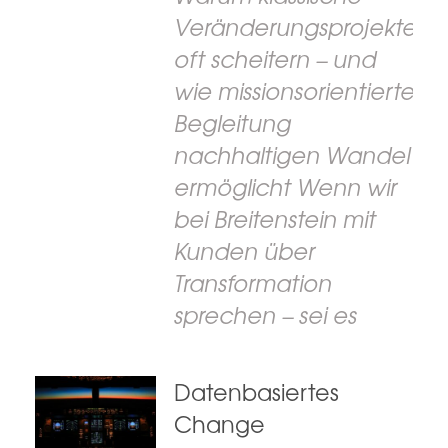
Veränderungsprojekte
oft scheitern – und
wie missionsorientierte
Begleitung
nachhaltigen Wandel
ermöglicht Wenn wir
bei Breitenstein mit
Kunden über
Transformation
sprechen – sei es
Datenbasiertes
Change